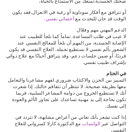
صحتك الجسدية،تمنعك من الاستمتاع بالحياة،
أو تترافق مع أفكار سوداوية أو رغبة في الانعزال،فقد يكون
الوقت قد حان للتحدث مع
أخصائي نفسي.
الدعم المهني مهم وفعّال
لا عيب في طلب المساعدة. تماماً كما نلجأ للطبيب عند
الإصابة الجسدية، من المهم أن نلجأ للمعالج النفسي عند
الشعور بألم نفسي لا نستطيع تحمله. العلاج النفسي قد يكون
فرديًا، أو ضمن جلسات دعم، وقد يترافق أحيانًا مع علاج دوائي
بإشراف طبيب نفسي.
في الختام
التمييز بين الحزن والاكتئاب ضروري لفهم مشاعرنا والتعامل
معها بطريقة صحيحة. لا تنتظر أن تتفاقم حالتك. إذا شعرت
أنك لا تستطيع الخروج من دوامة المشاعر السلبية، فربما
تكون بحاجة إلى يد مهنية تساعدك على تجاوز الألم والعودة
إلى نفسك.
إذا كنت تشعر بأنك تعاني من أعراض مشابهة، لا تتردد في
التواصل عبر
الواتساب
مع الدكتورة كارلا كسرواني للعلاج
النفسي