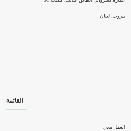
عمارة كسرواني الطابق الثالث، مكتب 3C
بيروت، لبنان
القائمة
العمل معي