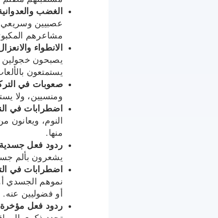
الغضب والعدوانية 
عصبيين وسريعي ا
مشاعرهم المكبوت
الانطواء والانعزا
يصبحون خجولين وص
يستمتعون بالألعا
صعوبات في التركي
ومنسيين، ولا يست
اضطرابات في الن
النوم، ويعانون من
منها.
ردود فعل جسدية م
يشعرون بألم جسدي
اضطرابات في ال
نموهم الجسدي أ
أو فضوليين عنه.
ردود فعل مؤخرة 