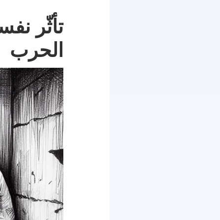
تأثّر نف
الحرب