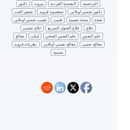
النرجسية
النفسية الفردية
بيروت
دكتور
دكتور نفسي اونلاين
سيغموند فرويد
شعور الحب
صحة
صحة نفسية
طبيب
طبيب نفسي اونلاين
علاج
علاج التحول السريع
علاج نفسي
علم النفس
علم النفس الصحي
لبنان
معالج
معالج نفسي
معالج نفسي أونلاين
نظريات فرويد
نفسية