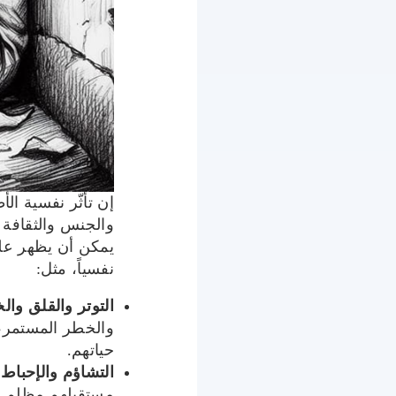
إن تأثّر نفسية ا
والجنس والثقافة
يمكن أن يظهر عل
نفسياً، مثل:
التوتر والقلق وال
والخطر المستمر، 
حياتهم.
التشاؤم والإحباط
مستقبلهم مظلم ول