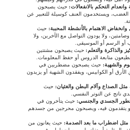
وانعدام التحكم بالانفعالات:
حيث يصبحون
لغضب، ويستخدمون العنف كوسيلة للتعبير عن
ة.
ل وانخفاض الاهتمام بالأنشطة المحببة:
حيث
امتين، ولا يودون التواصل مع الآخرين، ولا
ب أو الرسم أو الموسيقى.
ز والذاكرة والتعلم:
حيث يصبحون مشتتين
طيعون متابعة الدروس أو حفظ المعلومات.
وم والشهية:
حيث يصبحون مضطربين في
 الأرق أو الكوابيس، ويفقدون الشهية أو يزيدون
ثل الصداع وآلام البطن والغثيان:
حيث
 ناتج عن التوتر النفسي.
تطور الجسدي والجنسي:
حيث يتأخرون في
و يتقدمون فيه، ويصبحون محرجين من جسدهم
مثل اضطراب ما بعد الصدمة:
حيث يعانون من