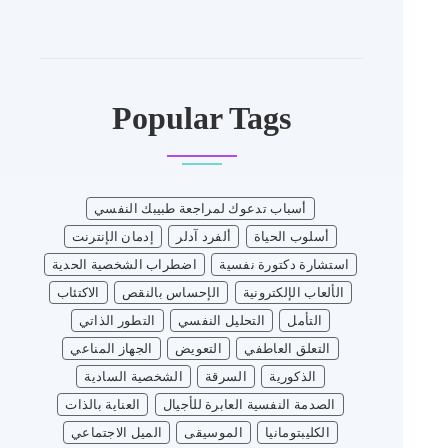
Popular Tags
أسباب تدعوك لمراجعة طبيبك النفسي
أسلوب الحياة
ألفرد آدلر
إدمان الإنترنت
استشارة دكتورة نفسية
اضطراب الشخصية الحدية
الألعاب الإلكترونية
الإحساس بالنقص
الاكتئاب
التأمل
التحليل النفسي
التطور الذاتي
التعلق العاطفي
التعويض
الجهاز المناعي
الذكورية
السرقة
الشخصية السادية
الصدمة النفسية العابرة للأجيال
العناية بالذات
الكليبتومانيا
الموسيقى
الميل الاجتماعي