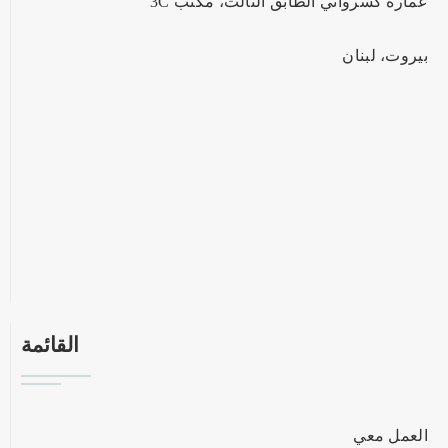
عمارة كسرواني الطابق الثالث، مكتب 3C
بيروت، لبنان
القائمة
العمل معي